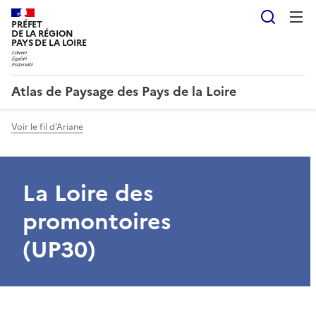
Reche
PRÉFET
DE LA RÉGION
PAYS DE LA LOIRE
Atlas de Paysage des Pays de la Loire
Voir le fil d'Ariane
La Loire des
promontoires
(UP30)