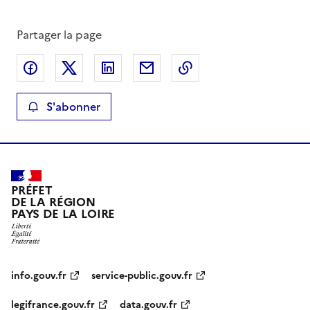
Partager la page
Partager sur Facebook
Partager sur X
Partager sur LinkedIn
Partager par email
Copier le lien de la 
S'abonner
PRÉFET
DE LA RÉGION
PAYS DE LA LOIRE
info.gouv.fr
service-public.gouv.fr
legifrance.gouv.fr
data.gouv.fr