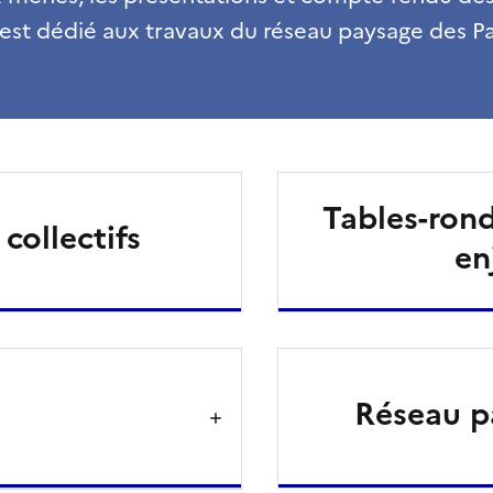
 est dédié aux travaux du réseau paysage des Pa
Tables-rond
collectifs
en
Réseau pa