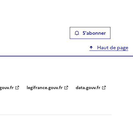
S'abonner
Haut de page
gouv.fr
legifrance.gouv.fr
data.gouv.fr