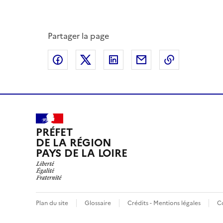
Partager la page
Partager sur Facebook
Partager sur X
Partager sur LinkedIn
Partager par email
Copier le l
PRÉFET
DE LA RÉGION
PAYS DE LA LOIRE
Plan du site
Glossaire
Crédits - Mentions légales
C