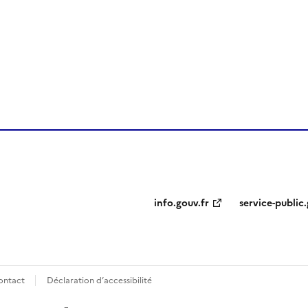
ien de la page dans le presse-papier
info.gouv.fr
service-public.
ontact
Déclaration d’accessibilité