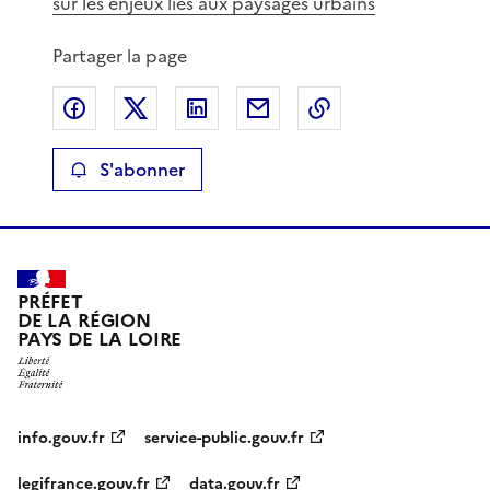
sur les enjeux liés aux paysages urbains
Partager la page
Partager sur Facebook
Partager sur X
Partager sur LinkedIn
Partager par email
Copier le lien de 
S'abonner
PRÉFET
DE LA RÉGION
PAYS DE LA LOIRE
info.gouv.fr
service-public.gouv.fr
legifrance.gouv.fr
data.gouv.fr