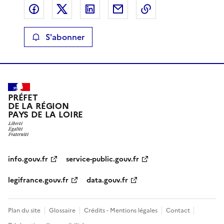
Partager sur Facebook
Partager sur X
Partager sur LinkedIn
Partager par email
Copier le lien de 
S'abonner
PRÉFET
DE LA RÉGION
PAYS DE LA LOIRE
info.gouv.fr
service-public.gouv.fr
legifrance.gouv.fr
data.gouv.fr
Plan du site
Glossaire
Crédits - Mentions légales
Contact