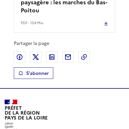
paysagère : les marches du Bas-
Poitou
PDF
- 15.4 Mio
Partager la page
Partager sur Facebook
Partager sur X
Partager sur LinkedIn
Partager par email
Copier le lien de 
S'abonner
PRÉFET
DE LA RÉGION
PAYS DE LA LOIRE