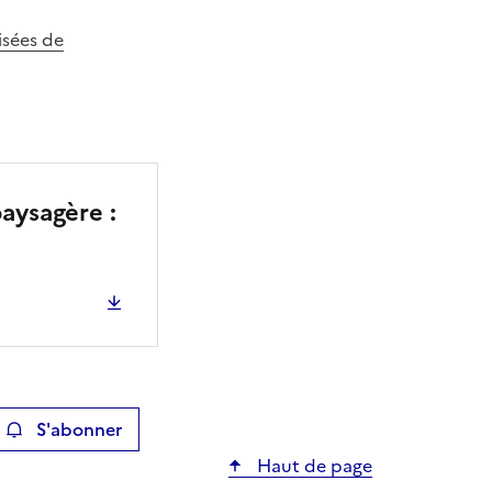
isées de
paysagère :
S'abonner
ier
Haut de page