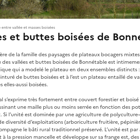
 entre vallée et masses boisées
es et buttes boisées de Bonn
ère de la famille des paysages de plateaux bocagers mixtes
e des vallées et buttes boisées de Bonnétable est intimemen
que qui a modelé le plateau en deux ensembles distincts :
einturé de buttes boisées et à l’est un plateau entaillé de v
 elles-aussi boisées.
l s’exprime très fortement entre couvert forestier et boisé
sinant une maille plus ou moins serrée en fonction des pote
t. Si l’unité est dominée par une agriculture de polyculture-
e diversité d’exploitations (arboriculture fruitière, pépiniè
ompagne le bâti rural traditionnel préservé. L’unité est par 
 à la pression mancelle et développe sur sa frange est, des 