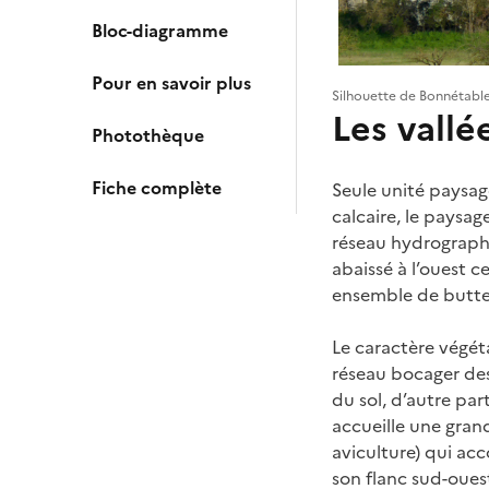
Bloc-diagramme
Pour en savoir plus
Silhouette de Bonnétable
Les vallé
Photothèque
Fiche complète
Seule unité paysag
calcaire, le paysag
réseau hydrographi
abaissé à l’ouest c
ensemble de buttes
Le caractère végéta
réseau bocager des
du sol, d’autre par
accueille une grand
aviculture) qui acc
son flanc sud-ouest