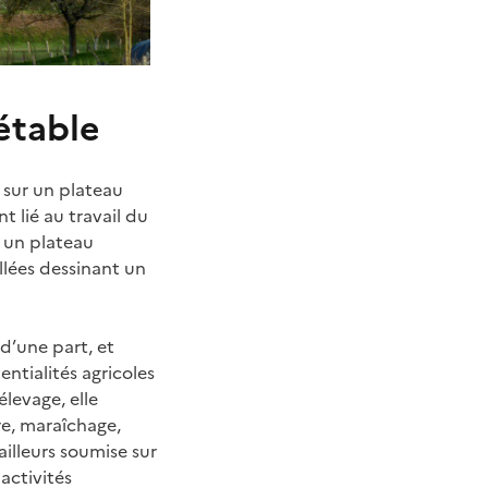
étable
 sur un plateau
t lié au travail du
 un plateau
allées dessinant un
 d’une part, et
ntialités agricoles
élevage, elle
re, maraîchage,
ailleurs soumise sur
activités