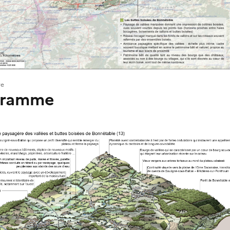
re
gramme