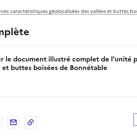
vues caractéristiques géolocalisées des vallées et buttes bo
mplète
r le document illustré complet de l'unité 
s et buttes boisées de Bonnétable
 Facebook
er sur X
Partager sur LinkedIn
Partager par email
Copier le lien de la page dans le presse-pap