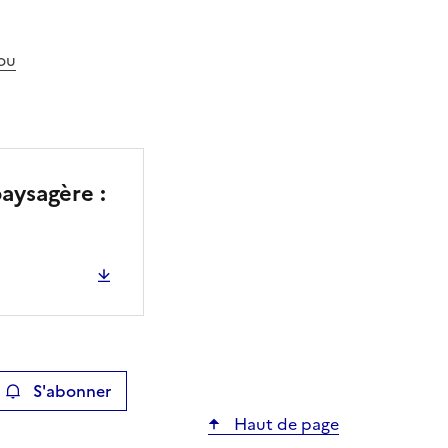
jou
paysagère :
S'abonner
ier
Haut de page