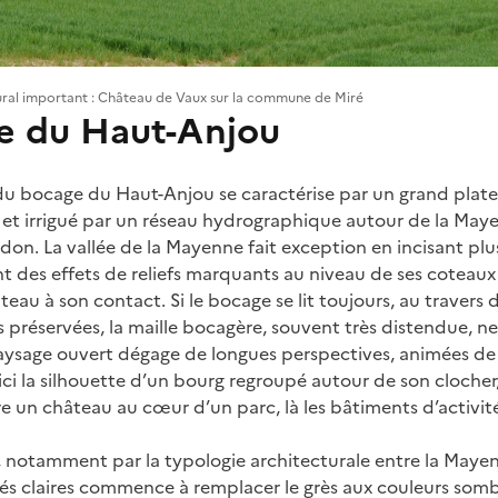
ural important : Château de Vaux sur la commune de Miré
e du Haut-Anjou
du bocage du Haut-Anjou se caractérise par un grand plat
et irrigué par un réseau hydrographique autour de la Maye
don. La vallée de la Mayenne fait exception en incisant plu
t des effets de reliefs marquants au niveau de ses coteaux 
eau à son contact. Si le bocage se lit toujours, au travers 
es préservées, la maille bocagère, souvent très distendue, ne 
aysage ouvert dégage de longues perspectives, animées de
ici la silhouette d’un bourg regroupé autour de son clocher
re un château au cœur d’un parc, là les bâtiments d’activit
, notamment par la typologie architecturale entre la Mayenn
tés claires commence à remplacer le grès aux couleurs sombr