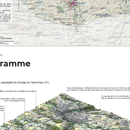
re
gramme