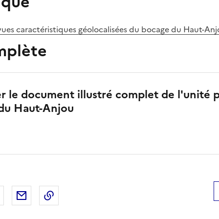
èque
 vues caractéristiques géolocalisées du bocage du Haut-An
mplète
r le document illustré complet de l'unité 
 du Haut-Anjou
 Facebook
er sur X
Partager sur LinkedIn
Partager par email
Copier le lien de la page dans le presse-pap