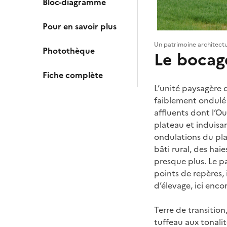
Bloc-diagramme
Pour en savoir plus
Un patrimoine architect
Photothèque
Le bocag
Fiche complète
L’unité paysagère 
faiblement ondulé 
affluents dont l’Ou
plateau et induisan
ondulations du plat
bâti rural, des hai
presque plus. Le p
points de repères, 
d’élevage, ici enco
Terre de transition
tuffeau aux tonali