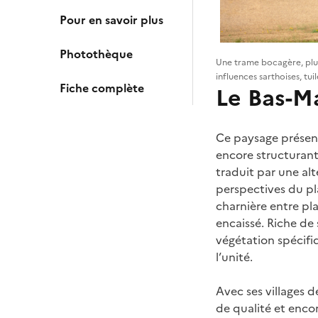
Pour en savoir plus
Photothèque
Une trame bocagère, plus
influences sarthoises, tu
Fiche complète
Le Bas-M
Ce paysage présent
encore structurante
traduit par une al
perspectives du pl
charnière entre plat
encaissé. Riche de 
végétation spécifiq
l’unité.
Avec ses villages 
de qualité et enco