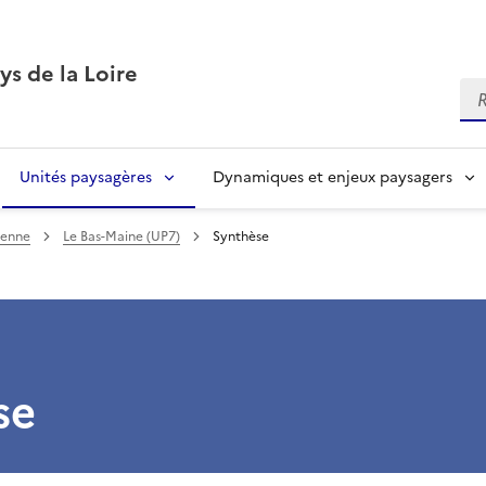
ys de la Loire
Re
Unités paysagères
Dynamiques et enjeux paysagers
yenne
Le Bas-Maine (UP7)
Synthèse
se