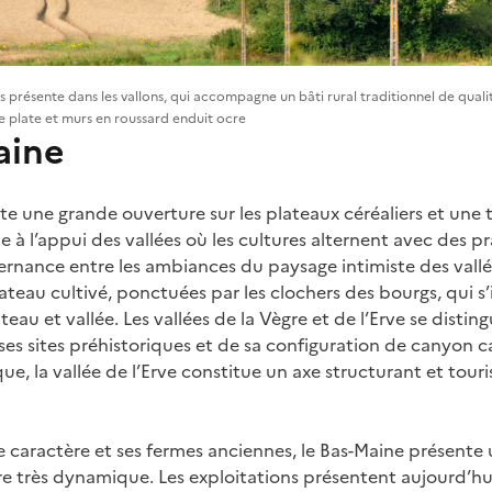
 présente dans les vallons, qui accompagne un bâti rural traditionnel de quali
ile plate et murs en roussard enduit ocre
aine
e une grande ouverture sur les plateaux céréaliers et une
 à l’appui des vallées où les cultures alternent avec des pra
ternance entre les ambiances du paysage intimiste des vallé
ateau cultivé, ponctuées par les clochers des bourgs, qui s
eau et vallée. Les vallées de la Vègre et de l’Erve se disting
ses sites préhistoriques et de sa configuration de canyon c
ue, la vallée de l’Erve constitue un axe structurant et tour
de caractère et ses fermes anciennes, le Bas-Maine présente
re très dynamique. Les exploitations présentent aujourd’hu