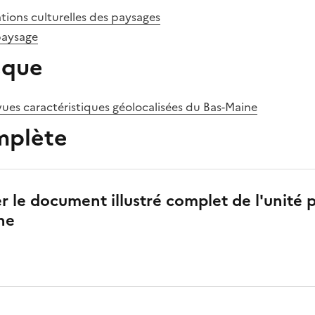
tions culturelles des paysages
paysage
èque
vues caractéristiques géolocalisées du Bas-Maine
mplète
r le document illustré complet de l'unité 
ne