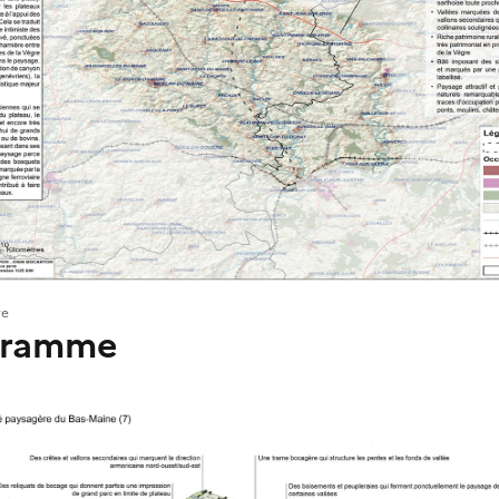
re
gramme