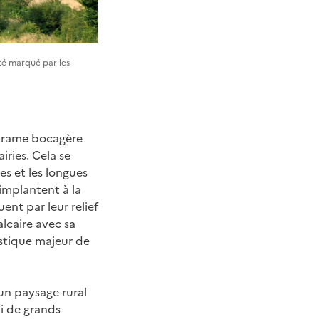
té marqué par les
 trame bocagère
iries. Cela se
es et les longues
’implantent à la
uent par leur relief
alcaire avec sa
istique majeur de
 un paysage rural
i de grands