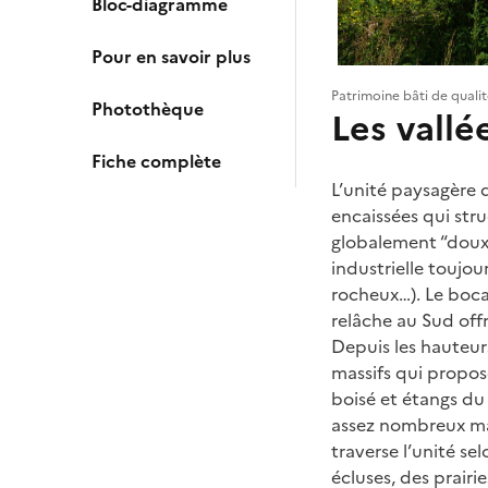
Bloc-diagramme
Pour en savoir plus
Patrimoine bâti de qualit
Photothèque
Les vallé
Fiche complète
L’unité paysagère 
encaissées qui struc
globalement “doux”,
industrielle toujou
rocheux…). Le bocag
relâche au Sud offr
Depuis les hauteurs
massifs qui propos
boisé et étangs du 
assez nombreux mai
traverse l’unité s
écluses, des prairi