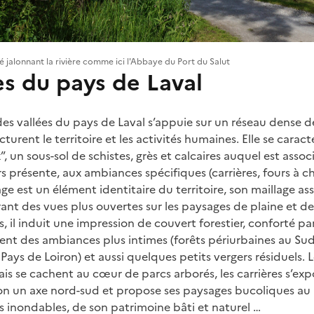
é jalonnant la rivière comme ici l'Abbaye du Port du Salut
es du pays de Laval
des vallées du pays de Laval s’appuie sur un réseau dense d
turent le territoire et les activités humaines. Elle se caracté
 un sous-sol de schistes, grès et calcaires auquel est assoc
rs présente, aux ambiances spécifiques (carrières, fours à 
e est un élément identitaire du territoire, son maillage as
ant des vues plus ouvertes sur les paysages de plaine et de
, il induit une impression de couvert forestier, conforté p
ent des ambiances plus intimes (forêts périurbaines au Su
Pays de Loiron) et aussi quelques petits vergers résiduels.
s se cachent au cœur de parcs arborés, les carrières s’ex
elon un axe nord-sud et propose ses paysages bucoliques a
es inondables, de son patrimoine bâti et naturel …