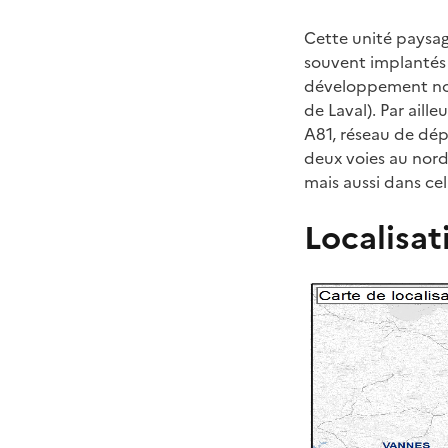
Cette unité paysagè
souvent implantés 
développement not
de Laval). Par aill
A81, réseau de dép
deux voies au nord
mais aussi dans celu
Localisat