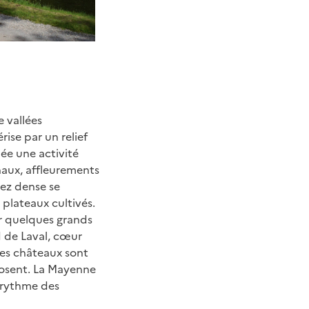
e vallées
rise par un relief
iée une activité
chaux, affleurements
sez dense se
 plateaux cultivés.
ar quelques grands
d de Laval, cœur
 Les châteaux sont
posent. La Mayenne
u rythme des