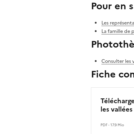
Pour en s
Les représenta
La famille de 
Phototh
Consulter les 
Fiche co
Télécharge
les vallée
PDF
- 17.9 Mio