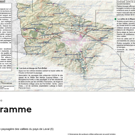
re
gramme