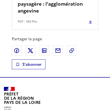
paysagère : l'agglomération
angevine
PDF
- 18.6 Mio
Partager la page
Partager sur Facebook
Partager sur X
Partager sur LinkedIn
Partager par email
Copier le lien de 
S'abonner
PRÉFET
DE LA RÉGION
PAYS DE LA LOIRE