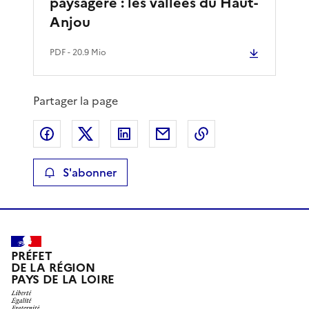
paysagère : les vallées du Haut-
Anjou
PDF
- 20.9 Mio
Partager la page
Partager sur Facebook
Partager sur X
Partager sur LinkedIn
Partager par email
Copier le lien de 
S'abonner
PRÉFET
DE LA RÉGION
PAYS DE LA LOIRE