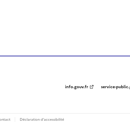
ien de la page dans le presse-papier
info.gouv.fr
service-public.
ontact
Déclaration d’accessibilité