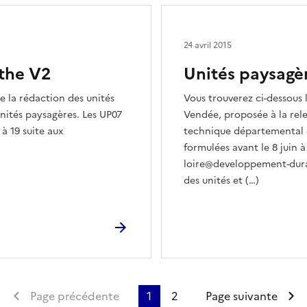
24 avril 2015
rthe V2
Unités paysagèr
e la rédaction des unités
Vous trouverez ci-dessous 
unités paysagères. Les UP07
Vendée, proposée à la rel
 à 19 suite aux
technique départemental d
formulées avant le 8 juin à
loire@developpement-durab
des unités et (…)
Première page
Page précédente
1
2
Page suivante