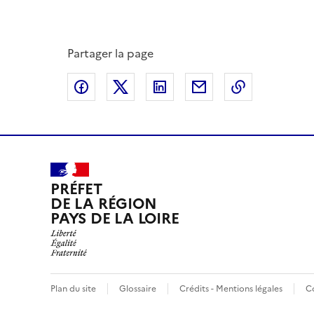
Partager la page
Partager sur Facebook
Partager sur X
Partager sur LinkedIn
Partager par email
Copier le l
PRÉFET
DE LA RÉGION
PAYS DE LA LOIRE
Plan du site
Glossaire
Crédits - Mentions légales
C