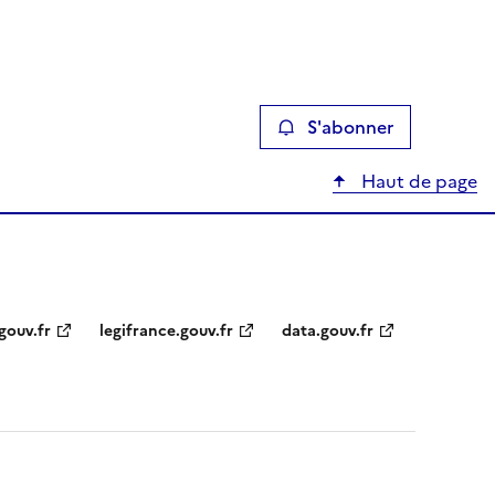
S'abonner
Haut de page
gouv.fr
legifrance.gouv.fr
data.gouv.fr