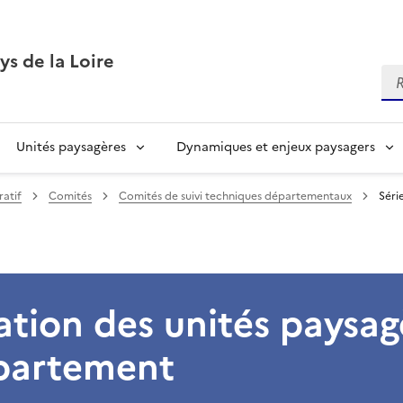
ys de la Loire
Re
Unités paysagères
Dynamiques et enjeux paysagers
ratif
Comités
Comités de suivi techniques départementaux
Séri
tation des unités paysag
partement