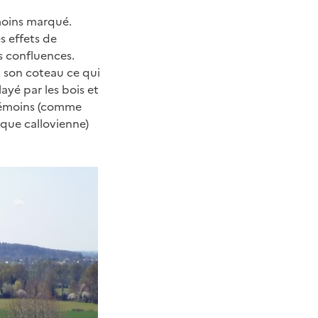
 moins marqué.
s effets de
s confluences.
t son coteau ce qui
layé par les bois et
s-témoins (comme
oque callovienne)