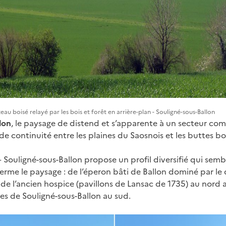
eau boisé relayé par les bois et forêt en arrière-plan - Souligné-sous-Ballon
lon
, le paysage de distend et s’apparente à un secteur co
de continuité entre les plaines du Saosnois et les buttes b
 – Souligné-sous-Ballon propose un profil diversifié qui sem
 ferme le paysage : de l’éperon bâti de Ballon dominé par le 
 de l’ancien hospice (pavillons de Lansac de 1735) au nord
es de Souligné-sous-Ballon au sud.