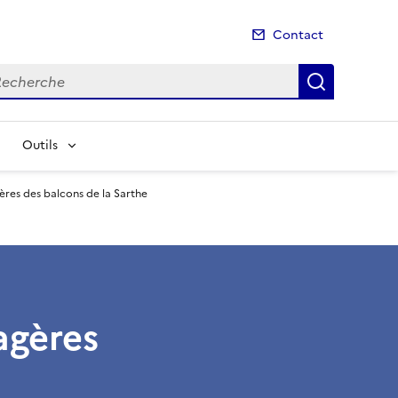
Contact
cherche
Recherch
Outils
gères des balcons de la Sarthe
agères