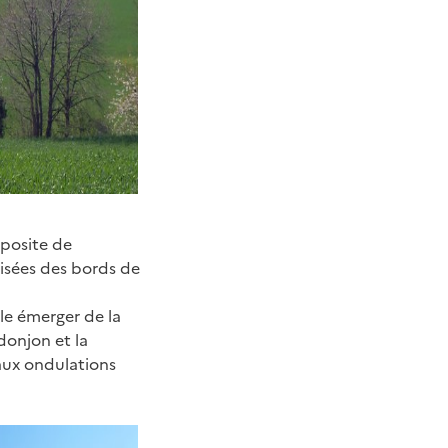
mposite de
oisées des bords de
ble émerger de la
donjon et la
 aux ondulations