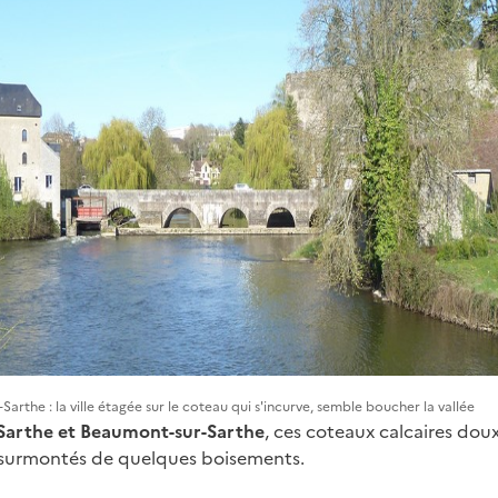
Sarthe : la ville étagée sur le coteau qui s'incurve, semble boucher la vallée
-Sarthe et Beaumont-sur-Sarthe
, ces coteaux calcaires dou
t surmontés de quelques boisements.