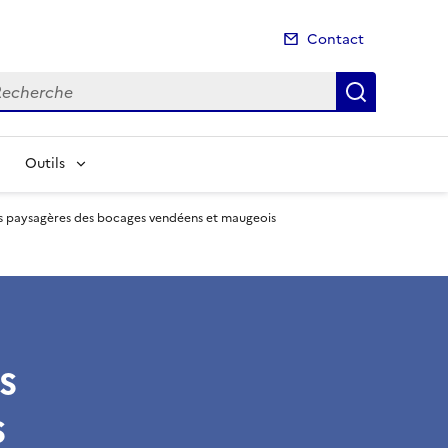
Contact
cherche
Recherch
Outils
 paysagères des bocages vendéens et maugeois
s
s