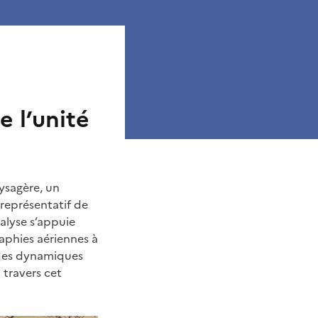
e l’unité
ysagère, un
 représentatif de
nalyse s’appuie
phies aériennes à
 des dynamiques
à travers cet