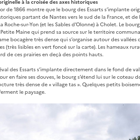
iginelle à la croisée des axes historiques
jor de 1866 montre que le bourg des Essarts s’implante orig
storiques partant de Nantes vers le sud de la France, et de l
t La Roche-sur-Yon (et les Sables d’Olonne) à Cholet. Le bourg
 Petite Maine qui prend sa source sur le territoire communa
me bocagère très dense qui s’organise autour des vallées 
s (très lisibles en vert foncé sur la carte). Les hameaux rura
rd de ces prairies en deçà des points hauts.
éval des Essarts s’implante directement dans le fond de val
pour en faire ses douves, le bourg s’étend lui sur le coteau 
ucture très dense de « village tas ». Quelques petits boisem
ferment le paysage.