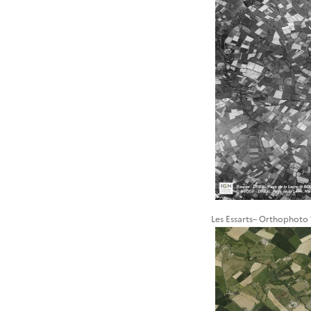
Les Essarts– Orthophoto 