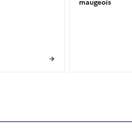
maugeois
ien de la page dans le presse-papier