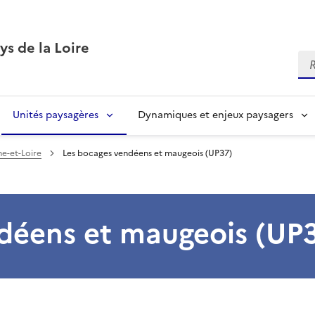
ys de la Loire
Re
Unités paysagères
Dynamiques et enjeux paysagers
ne-et-Loire
Les bocages vendéens et maugeois (UP37)
déens et maugeois (UP