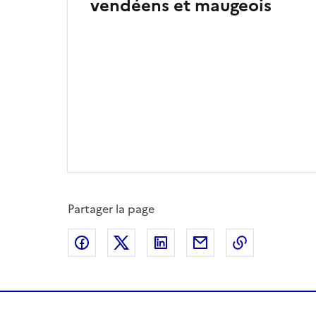
vendéens et maugeois
Partager la page
Partager sur Facebook
Partager sur X
Partager sur LinkedIn
Partager par email
Copier le l