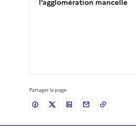
l’agglomération mancelle
Partager la page
Partager sur Facebook
Partager sur X
Partager sur LinkedIn
Partager par email
Copier le l