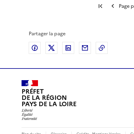
Première pa
Page 
Partager la page
Partager sur Facebook
Partager sur X
Partager sur LinkedIn
Partager par email
Copier le l
PRÉFET
DE LA RÉGION
PAYS DE LA LOIRE
Plan du site
Glossaire
Crédits - Mentions légales
C