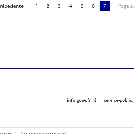
ge
précédente
1
2
3
4
5
6
7
Page s
ien de la page dans le presse-papier
info.gouv.fr
service-public.
ontact
Déclaration d’accessibilité