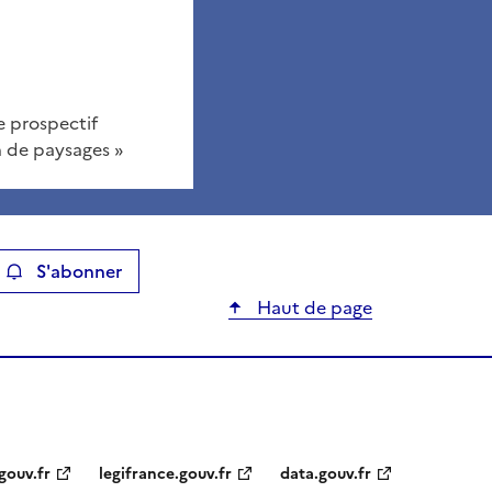
 prospectif
on de paysages »
S'abonner
ier
Haut de page
gouv.fr
legifrance.gouv.fr
data.gouv.fr