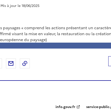
 Mis à jour le 18/06/2025
 paysages « comprend les actions présentant un caractère
firmé visant la mise en valeur, la restauration ou la créati
n européenne du paysage)
 Facebook
er sur X
Partager sur LinkedIn
Partager par email
Copier le lien de la page dans le presse-pap
info.gouv.fr
service-public.