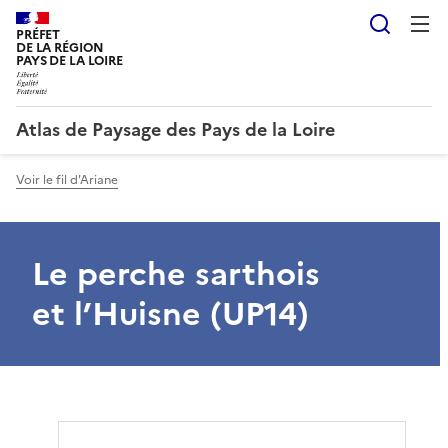
Reche
PRÉFET
DE LA RÉGION
PAYS DE LA LOIRE
Atlas de Paysage des Pays de la Loire
Voir le fil d'Ariane
Le perche sarthois
et l’Huisne (UP14)