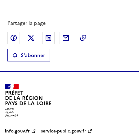
Partager la page
Partager sur Facebook
Partager sur X
Partager sur LinkedIn
Partager par email
Copier le lien de la 
S'abonner
PRÉFET
DE LA RÉGION
PAYS DE LA LOIRE
info.gouv.fr
service-public.gouv.fr